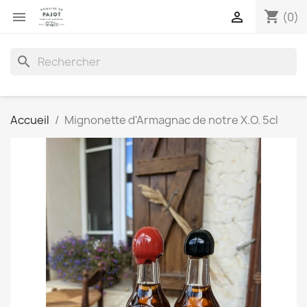
shopping_cart


(0)
search
Accueil
Mignonette d'Armagnac de notre X.O. 5cl